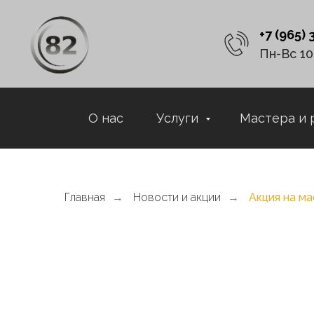
+7 (965)
Пн-Вс 10
О нас
Услуги
Мастера и 
Главная
→
Новости и акции
→
Акция на м