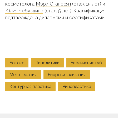
косметолога
Мэри Оганесян
(стаж 15 лет) и
Юлия Чебуздина
(стаж 5 лет). Квалификация
подтверждена дипломами и сертификатами.
Ботокс
Липолитики
Увеличение губ
Мезотерапия
Биоревитализация
Контурная пластика
Ринопластика