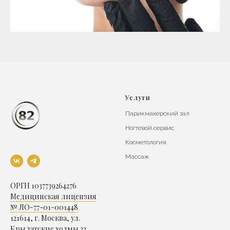
Услуги
Парикмахерский зал
Ногтевой сервис
Косметология
Массаж
ОРГН 1037739264276
Медицинская лицензия
№ ЛО-77-01-001448
121614, г. Москва, ул.
Крылатские холмы 32,